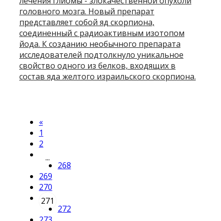
лечения глиомы - злокачественной опухоли
головного мозга. Новый препарат
представляет собой яд скорпиона,
соединенный с радиоактивным изотопом
йода. К созданию необычного препарата
исследователей подтолкнуло уникальное
свойство одного из белков, входящих в
состав яда желтого израильского скорпиона.
«
1
2
...
268
269
270
271
272
273