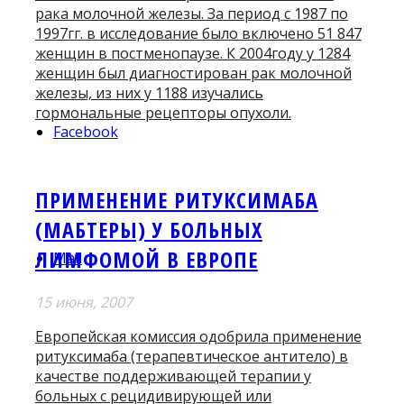
рака молочной железы. За период с 1987 по
1997гг. в исследование было включено 51 847
женщин в постменопаузе. К 2004году у 1284
женщин был диагностирован рак молочной
железы, из них у 1188 изучались
гормональные рецепторы опухоли.
Facebook
ПРИМЕНЕНИЕ РИТУКСИМАБА
(МАБТЕРЫ) У БОЛЬНЫХ
ЛИМФОМОЙ В ЕВРОПЕ
Mail
15 июня, 2007
Европейская комиссия одобрила применение
ритуксимаба (терапевтическое антитело) в
качестве поддерживающей терапии у
больных с рецидивирующей или