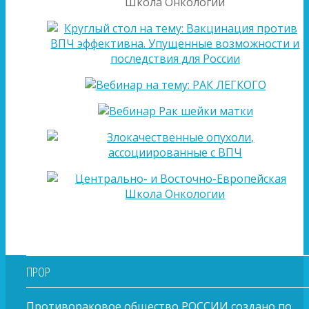
ПРОР
Противораковое общество РОССИИ создано по